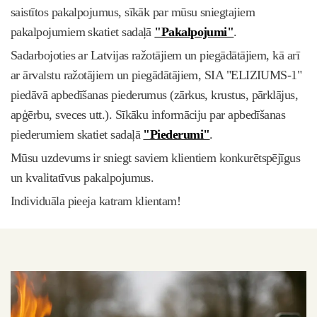
saistītos pakalpojumus, sīkāk par mūsu sniegtajiem
pakalpojumiem skatiet sadaļā
"Pakalpojumi"
.
Sadarbojoties ar Latvijas ražotājiem un piegādātājiem, kā arī
ar ārvalstu ražotājiem un piegādātājiem, SIA "ELIZIUMS-1"
piedāvā apbedīšanas piederumus (zārkus, krustus, pārklājus,
apģērbu, sveces utt.). Sīkāku informāciju par apbedīšanas
piederumiem skatiet sadaļā
"Piederumi"
.
Mūsu uzdevums ir sniegt saviem klientiem konkurētspējīgus
un kvalitatīvus pakalpojumus.
Individuāla pieeja katram klientam!