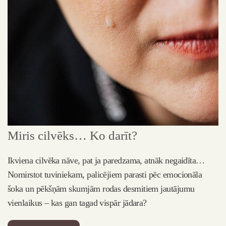
Miris cilvēks… Ko darīt?
Ikviena cilvēka nāve, pat ja paredzama, atnāk negaidīta…
Nomirstot tuviniekam, palicējiem parasti pēc emocionāla
šoka un pēkšņām skumjām rodas desmitiem jautājumu
vienlaikus – kas gan tagad vispār jādara?