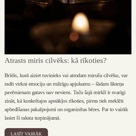
K
Atrasts miris cilvēks: kā rīkoties?
c
Brīdis, kurā aiziet tuvinieks vai atrodam mirušu cilvēku, var
radīt virkni emociju un milzīgu apjukumu – šādam likteņa
Kr
pavērsienam gatavs nav neviens. Taču šajā mirklī ir svarīgi
ve
zināt, kā konkrētajos apstākļos rīkoties, pirms tiek meklēti
va
apbedīšanas pakalpojumi un organizētas bēres. Par to vairāk
ne
lasiet šī raksta turpinājumā.
ne
LASĪT VAIRĀK