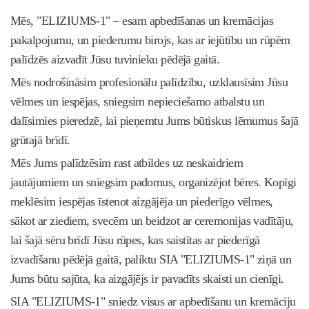
Mēs, "ELIZIUMS-1" – esam apbedīšanas un kremācijas
pakalpojumu, un piederumu birojs, kas ar iejūtību un rūpēm
palīdzēs aizvadīt Jūsu tuvinieku pēdējā gaitā.
Mēs nodrošināsim profesionālu palīdzību, uzklausīsim Jūsu
vēlmes un iespējas, sniegsim nepieciešamo atbalstu un
dalīsimies pieredzē, lai pieņemtu Jums būtiskus lēmumus šajā
grūtajā brīdī.
Mēs Jums palīdzēsim rast atbildes uz neskaidriem
jautājumiem un sniegsim padomus, organizējot bēres. Kopīgi
meklēsim iespējas īstenot aizgājēja un piederīgo vēlmes,
sākot ar ziediem, svecēm un beidzot ar ceremonijas vadītāju,
lai šajā sēru brīdī Jūsu rūpes, kas saistītas ar piederīgā
izvadīšanu pēdējā gaitā, paliktu SIA "ELIZIUMS-1" ziņā un
Jums būtu sajūta, ka aizgājējs ir pavadīts skaisti un cienīgi.
SIA "ELIZIUMS-1" sniedz visus ar apbedīšanu un kremāciju