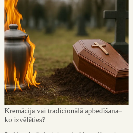
Kremācija vai tradicionālā apbedīšana–
V
ko izvēlēties?
Br