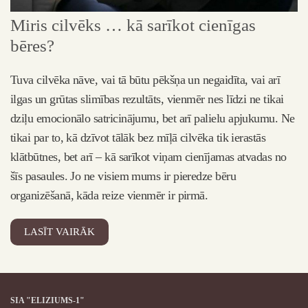
Miris cilvēks … kā sarīkot cienīgas
bēres?
Tuva cilvēka nāve, vai tā būtu pēkšņa un negaidīta, vai arī
ilgas un grūtas slimības rezultāts, vienmēr nes līdzi ne tikai
dziļu emocionālo satricinājumu, bet arī palielu apjukumu. Ne
tikai par to, kā dzīvot tālāk bez mīļā cilvēka tik ierastās
klātbūtnes, bet arī – kā sarīkot viņam cienījamas atvadas no
šīs pasaules. Jo ne visiem mums ir pieredze bēru
organizēšanā, kāda reize vienmēr ir pirmā.
LASĪT VAIRĀK
SIA "ELIZIUMS-1"