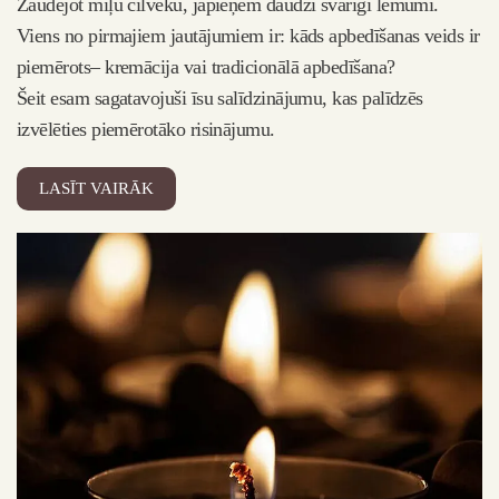
em
Zaudējot mīļu cilvēku, jāpieņem daudzi svarīgi lēmumi.
da
Viens no pirmajiem jautājumiem ir: kāds apbedīšanas veids ir
bi
piemērots– kremācija vai tradicionālā apbedīšana?
tu
Šeit esam sagatavojuši īsu salīdzinājumu, kas palīdzēs
kā
izvēlēties piemērotāko risinājumu.
LASĪT VAIRĀK