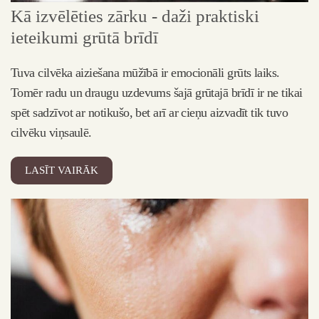
Kā izvēlēties zārku - daži praktiski
4
ieteikumi grūtā brīdī
Ap
bi
Tuva cilvēka aiziešana mūžībā ir emocionāli grūts laiks.
da
Tomēr radu un draugu uzdevums šajā grūtajā brīdī ir ne tikai
spēt sadzīvot ar notikušo, bet arī ar cieņu aizvadīt tik tuvo
cilvēku viņsaulē.
LASĪT VAIRĀK