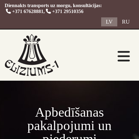
Diennakts transports uz morgu, konsultācijas:

+371 67628881
,

+371 29510356
LV
RU
Apbedīšanas
pakalpojumi un
piederumi