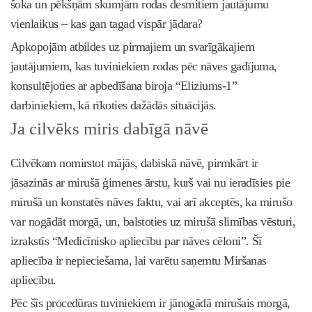
šoka un pēkšņām skumjām rodas desmitiem jautājumu
vienlaikus – kas gan tagad vispār jādara?
Apkopojām atbildes uz pirmajiem un svarīgākajiem
jautājumiem, kas tuviniekiem rodas pēc nāves gadījuma,
konsultējoties ar apbedīšana biroja “Eliziums-1”
darbiniekiem, kā rīkoties dažādās situācijās.
Ja cilvēks miris dabīgā nāvē
Cilvēkam nomirstot mājās, dabiskā nāvē, pirmkārt ir
jāsazinās ar mirušā ģimenes ārstu, kurš vai nu ieradīsies pie
mirušā un konstatēs nāves faktu, vai arī akceptēs, ka mirušo
var nogādāt morgā, un, balstoties uz mirušā slimības vēsturi,
izrakstīs “Medicīnisko apliecību par nāves cēloni”. Šī
apliecība ir nepieciešama, lai varētu saņemtu Miršanas
apliecību.
Pēc šīs procedūras tuviniekiem ir jānogādā mirušais morgā,