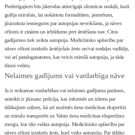
Piederīgajiem būs jāierodas attiecīgajā slimnīcas nodaļā, kurā
gulēja mirušais, lai nokārtotu formalitātes, piemēram,
jāuzraksta iesniegums par autopsijas neveikšanu, ja nāves
cēlonis ir zināms un iebildumu pret ārstēšanu nav. Citos
gadījumos tiek veikta autopsija. Medicīnisko apliecību par
nāves cēloni izrakstīs ārstējošais ārsts un/vai nodaļas vadītājs,
vai arī pataloganatoms, kas veicis mirušā autopsiju, ja tāda
tikusi veikta.
Nelaimes gadījums vai vardarbīga nāve
Ja ir redzamas vardarbības vai nelaimes gadījuma pazīmes,
noteikti ir jāizsauc policija, kas informēs un izlems par
tālākajiem soļiem, kā arī nozīmēs tiesu medicīnas ekspertīzi
un mirušo transportēs uz Valsts tiesu medicīnas ekspertīzes
morgu, kur tiks veikta autopsija. Medicīnisko apliecību par
nāves cēloni izrakstīs ārsts, kurš veiks autopsiju. Par tālāko