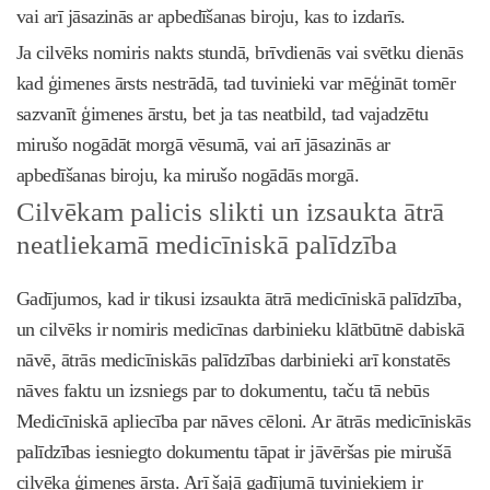
vai arī jāsazinās ar apbedīšanas biroju, kas to izdarīs.
Ja cilvēks nomiris nakts stundā, brīvdienās vai svētku dienās
kad ģimenes ārsts nestrādā, tad tuvinieki var mēģināt tomēr
sazvanīt ģimenes ārstu, bet ja tas neatbild, tad vajadzētu
mirušo nogādāt morgā vēsumā, vai arī jāsazinās ar
apbedīšanas biroju, ka mirušo nogādās morgā.
Cilvēkam palicis slikti un izsaukta ātrā
neatliekamā medicīniskā palīdzība
Gadījumos, kad ir tikusi izsaukta ātrā medicīniskā palīdzība,
un cilvēks ir nomiris medicīnas darbinieku klātbūtnē dabiskā
nāvē, ātrās medicīniskās palīdzības darbinieki arī konstatēs
nāves faktu un izsniegs par to dokumentu, taču tā nebūs
Medicīniskā apliecība par nāves cēloni. Ar ātrās medicīniskās
palīdzības iesniegto dokumentu tāpat ir jāvēršas pie mirušā
cilvēka ģimenes ārsta. Arī šajā gadījumā tuviniekiem ir