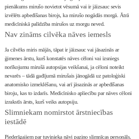
pienākums mirušo novietot vēsumā vai ir jāizsauc sevis
izvēlēts apbedīšanas birojs, ka mirušo nogādās morgā. Ātrā
medicīniskā palīdzība mirušos uz morgu neved.
Nav zināms cilvēka nāves iemesls
Ja cilvēks miris mājās, tāpat ir jāizsauc vai jāsazinās ar
ģimenes ārstu, kurš konstatēs nāves cēloni vai izsniegs
norīkojumu mirušā autopsijas veikšanai, ja cēloni noteikt
nevarēs – tādā gadījumā mirušais jānogādā uz patoloģiski
anatomisko izmeklēšanu, vai arī jāsazinās ar apbedīšanas
biroju, kas to izdarīs. Medicīnisko apliecību par nāves cēloni
izrakstīs ārsts, kurš veiks autopsiju.
Slimniekam nomirstot ārstniecības
iestādē
Piederīgajiem par tuvinieka nāvi paziņo slimnīcas personāls.