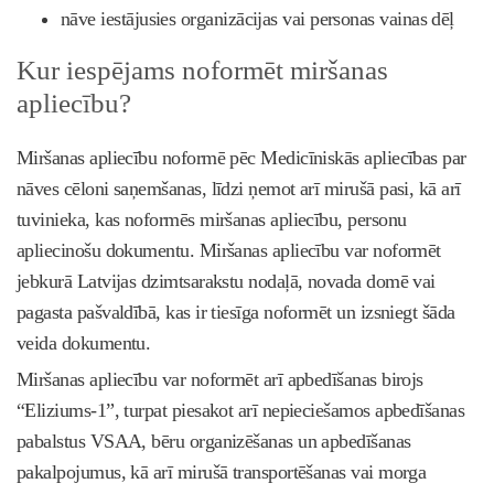
nāve iestājusies organizācijas vai personas vainas dēļ
Kur iespējams noformēt miršanas
apliecību?
Miršanas apliecību noformē pēc Medicīniskās apliecības par
nāves cēloni saņemšanas, līdzi ņemot arī mirušā pasi, kā arī
tuvinieka, kas noformēs miršanas apliecību, personu
apliecinošu dokumentu. Miršanas apliecību var noformēt
jebkurā Latvijas dzimtsarakstu nodaļā, novada domē vai
pagasta pašvaldībā, kas ir tiesīga noformēt un izsniegt šāda
veida dokumentu.
Miršanas apliecību var noformēt arī apbedīšanas birojs
“Eliziums-1”, turpat piesakot arī nepieciešamos apbedīšanas
pabalstus VSAA, bēru organizēšanas un apbedīšanas
pakalpojumus, kā arī mirušā transportēšanas vai morga