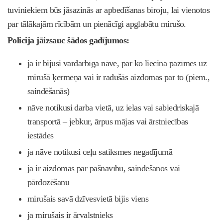
tuviniekiem būs jāsazinās ar apbedīšanas biroju, lai vienotos
par tālākajām rīcībām un pienācīgi apglabātu mirušo.
Policija jāizsauc šādos gadījumos:
ja ir bijusi vardarbīga nāve, par ko liecina pazīmes uz
mirušā ķermeņa vai ir radušās aizdomas par to (piem.,
saindēšanās)
nāve notikusi darba vietā, uz ielas vai sabiedriskajā
transportā – jebkur, ārpus mājas vai ārstniecības
iestādes
ja nāve notikusi ceļu satiksmes negadījumā
ja ir aizdomas par pašnāvību, saindēšanos vai
pārdozēšanu
mirušais savā dzīvesvietā bijis viens
ja mirušais ir ārvalstnieks