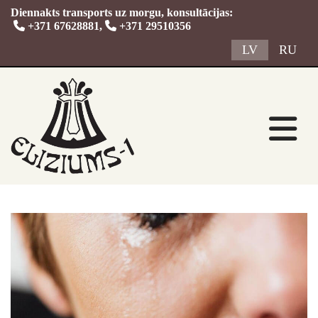
Diennakts transports uz morgu, konsultācijas:

+371 67628881
,

+371 29510356
LV
RU