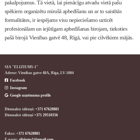
pakalpojumus. Tā vietā, lai pienācīgu atvadu vietā pašu
spēkiem organizētu mirušā apbedīšanu un ar to saistītās
formalitātes, ir iespējams visu nepieciešamo uzticēt
profesionālam un iejūtīgam apbedīšanas birojam, tiekoties
pašā birojā Vienības gatvē 48, Rīgā, vai pie cilvēkiem mājās.
SIA "ELIZIUMS-1"
Adrese: Vienības gatve 48A, Rīga, LV-1004

Facebook

Instagram

Google uzņēmuma profils
Diennakts tālruņi:
+371 67628881
Diennakts tālruņi
+371 29510356
Fakss:
+371 67628881
E-pasts:
eliziums1@gmail.com