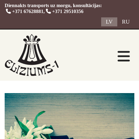
Diennakts transports uz morgu, konsultācijas:

+371 67628881
,

+371 29510356
LV
RU