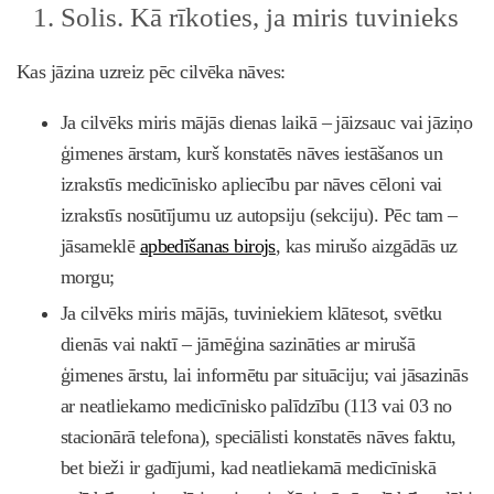
Solis. Kā rīkoties, ja miris tuvinieks
Kas jāzina uzreiz pēc cilvēka nāves:
Ja cilvēks miris mājās dienas laikā – jāizsauc vai jāziņo
ģimenes ārstam, kurš konstatēs nāves iestāšanos un
izrakstīs medicīnisko apliecību par nāves cēloni vai
izrakstīs nosūtījumu uz autopsiju (sekciju). Pēc tam –
jāsameklē
apbedīšanas birojs
, kas mirušo aizgādās uz
morgu;
Ja cilvēks miris mājās, tuviniekiem klātesot, svētku
dienās vai naktī – jāmēģina sazināties ar mirušā
ģimenes ārstu, lai informētu par situāciju; vai jāsazinās
ar neatliekamo medicīnisko palīdzību (113 vai 03 no
stacionārā telefona), speciālisti konstatēs nāves faktu,
bet bieži ir gadījumi, kad neatliekamā medicīniskā