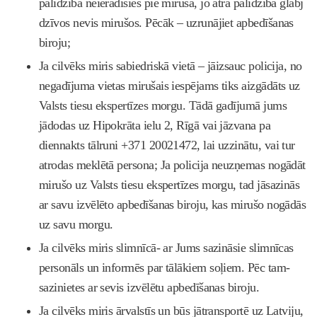
palīdzība neieradīsies pie mirušā, jo ātrā palīdzība glābj
dzīvos nevis mirušos. Pēcāk – uzrunājiet apbedīšanas
biroju;
Ja cilvēks miris sabiedriskā vietā – jāizsauc policija, no
negadījuma vietas mirušais iespējams tiks aizgādāts uz
Valsts tiesu ekspertīzes morgu. Tādā gadījumā jums
jādodas uz Hipokrāta ielu 2, Rīgā vai jāzvana pa
diennakts tālruni +371 20021472, lai uzzinātu, vai tur
atrodas meklētā persona; Ja policija neuzņemas nogādāt
mirušo uz Valsts tiesu ekspertīzes morgu, tad jāsazinās
ar savu izvēlēto apbedīšanas biroju, kas mirušo nogādās
uz savu morgu.
Ja cilvēks miris slimnīcā- ar Jums sazināsie slimnīcas
personāls un informēs par tālākiem soļiem. Pēc tam-
sazinietes ar sevis izvēlētu apbedīšanas biroju.
Ja cilvēks miris ārvalstīs un būs jātransportē uz Latviju,