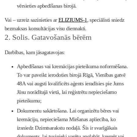
vērsieties apbedīšanas birojā.
Vai – uzreiz sazinieties ar
ELIZIUMS-1
, speciālisti sniedz
bezmaksas konsultācijas visu diennakti.
2. Solis. Gatavošanās bērēm
Darbības, kam jāsagatavojas:
Apbedīšanas vai kremācijas pieteikuma noformēšana.
To var paveikt ierodoties birojā Rīgā, Vienības gatvē
48A vai augsti kvalificēts aģents ieradīsies pie Jums
Jūsu norādītajā vietā, lai reģistrētu nepieciešamo
pieteikumu;
Dokumentu sakārtošana. Lai organizētu bēres vai
kremāciju, nepieciešama Miršanas apliecība, ko
izsniedz Dzimtsarakstu nodaļā. Šis ir svarīgākais
dokuments, lai tuvinieki varētu apglabāt, kremēt vai