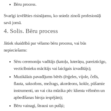
Bēru process.
Svarīgi izvēlēties risinājumu, ko sniedz zinoši profesionāļi
savā jomā.
4. Solis. Bēru process
Jātiek skaidrībā par vēlamo bēru procesu, vai būs
nepieciešams:
Sēru ceremoniju vadītājs (katoļu, luterāņu, pareizticīgo,
vecticībnieku mācītājs vai laicīgais izvadītājs);
Muzikālais pavadījums bērēs (ērģeles, vijole, čells,
flauta, saksofons, mežrags, akordeons, kokle, pūšamie
instrumenti, un vai cita mūzika pēc klienta vēlmēm un
apbedīšanas biroja iespējām);
Bēru vainagi, štrausi un pušķi;