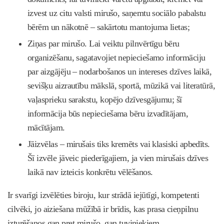
izvest uz citu valsti mirušo, saņemtu sociālo pabalstu
bērēm un nākotnē – sakārtotu mantojuma lietas;
Ziņas par mirušo. Lai veiktu pilnvērtīgu bēru
organizēšanu, sagatavojiet nepieciešamo informāciju
par aizgājēju – nodarbošanos un intereses dzīves laikā,
sevišķu aizrautību mākslā, sportā, mūzikā vai literatūrā,
vaļasprieku sarakstu, kopējo dzīvesgājumu; šī
informācija būs nepieciešama bēru izvadītājam,
mācītājam.
Jāizvēlas – mirušais tiks kremēts vai klasiski apbedīts.
Šī izvēle jāveic piederīgajiem, ja vien mirušais dzīves
laikā nav izteicis konkrētu vēlēšanos.
Ir svarīgi izvēlēties biroju, kur strādā iejūtīgi, kompetenti
cilvēki, jo aiziešana mūžībā ir brīdis, kas prasa cieņpilnu
izturēšanos gan pret mirušo, gan tuviniekiem.