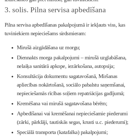
3. solis. Pilna servisa apbedīšana
Pilna servisa apbedīšanas pakalpojumā ir iekļauts viss, kas
tuviniekiem nepieciešams sirdsmieram:
Mirušā aizgādāšana uz morgu;
Diennakts morga pakalpojumi – mirušā uzglabāšana,
nelaiķa sanitārā apkope, iezārkošana, autopsija;
Konsultācija dokumentu sagatavošanā, Miršanas
apliecības nokārtošanā, sociālo pabalstu saņemšanai,
nepieciešamās rīcības soļiem repatriācijas gadījumā;
Kremēšana vai mirušā sagatavošana bērēm;
Apbedīšanai vai kremēšanai nepieciešamie piederumi
(zārki, pārklāji, tautiskās segas, krusti u.c. piederumi);
Speciālā transporta (katafalka) pakalpojumi;